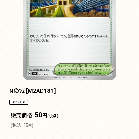
Nの城
[
M2AD181
]
50
販売価格
:
円
(税別)
(
税込
:
55
)
円