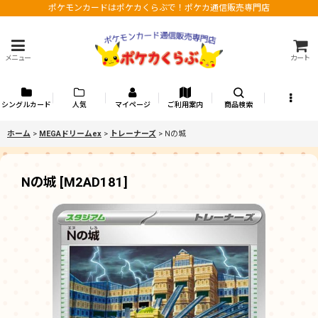
ポケモンカードはポケカくらぶで！ポケカ通信販売専門店
メニュー
カート
シングルカード
人気
マイページ
ご利用案内
商品検索
ホーム
>
MEGAドリームex
>
トレーナーズ
>
Nの城
Nの城
[
M2AD181
]