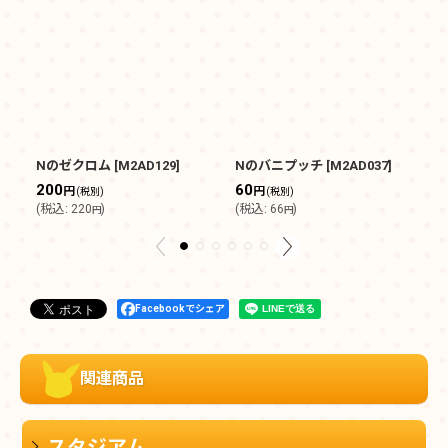
Nのゼクロム
[
M2AD129
]
Nのバニプッチ
[
M2AD037
]
N
200
60
1
円
円
(税別)
(税別)
(
税込
:
220
)
(
税込
:
66
)
(
円
円
Facebookでシェア
関連商品
スタジアム