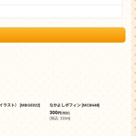
イラスト）
[
MBGE022
]
なかよしポフィン
[
MCB648
]
デス
300
30
円
(税別)
(
税込
:
330
)
(
税込
円