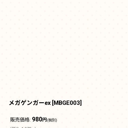
メガゲンガーex
[
MBGE003
]
980
販売価格
:
円
(税別)