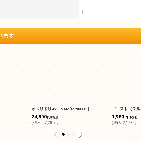
I
います
オドリドリex SAR
[
M2IN111
]
ゴースト（フル
24,800
1,980
円
円
(税別)
(税別)
(
税込
:
27,280
)
(
税込
:
2,178
)
円
円