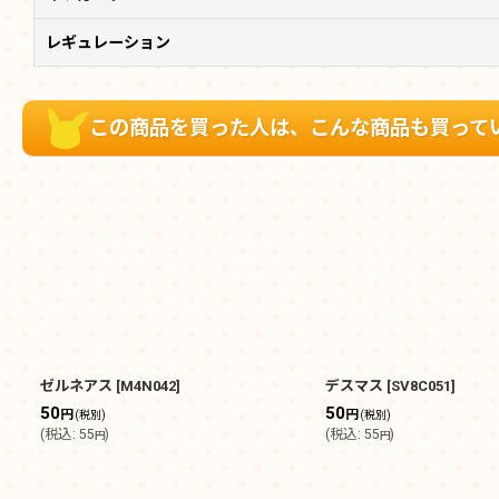
レギュレーション
この商品を買った人は、こんな商品も買って
ゼルネアス
[
M4N042
]
デスマス
[
SV8C051
]
50
50
円
円
(税別)
(税別)
(
税込
:
55
)
(
税込
:
55
)
円
円