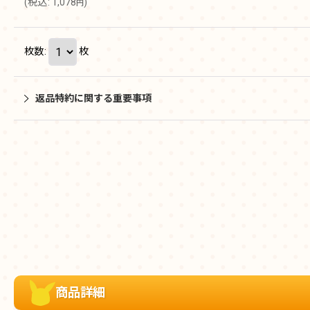
(
税込
:
1,078
)
円
枚数
:
枚
返品特約に関する重要事項
商品詳細