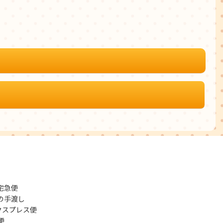
宅急便
の手渡し
クスプレス便
便