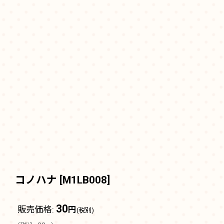
コノハナ
[
M1LB008
]
30
販売価格
:
円
(税別)