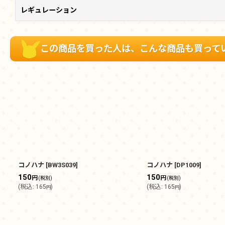
レギュレーション
この商品を買った人は、こんな商品も買って
コノハナ
[
BW3S039
]
コノハナ
[
DP1009
]
150
150
円
円
(税別)
(税別)
(
税込
:
165
)
(
税込
:
165
)
円
円