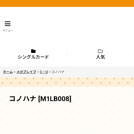
メニュー
シングルカード
人気
ホーム
>
メガブレイブ
>
C・U
>
コノハナ
コノハナ
[
M1LB008
]