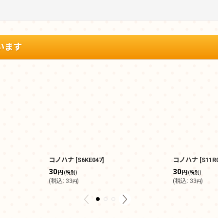
います
コノハナ
[
S6KE047
]
コノハナ
[
S11R
30
30
円
円
(税別)
(税別)
(
税込
:
33
)
(
税込
:
33
)
円
円