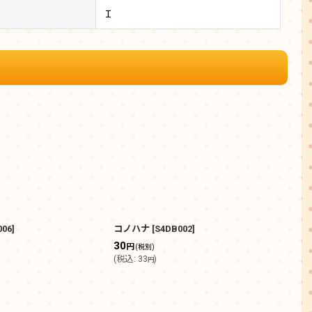
Ｉ
006
]
コノハナ
[
S4DB002
]
フシ
30
80
円
(税別)
(
税込
:
33
)
(
税込
円