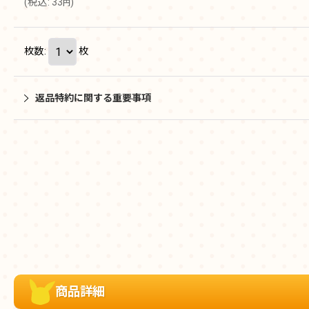
(
税込
:
33
)
円
枚数
:
枚
返品特約に関する重要事項
商品詳細