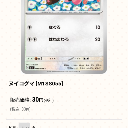
ヌイコグマ
[
M1SS055
]
30
販売価格
:
円
(税別)
(
税込
:
33
)
円
枚数
:
枚