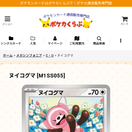
ポケモンカードはポケカくらぶで！ポケカ通信販売専門店
メニュー
カート
シングルカード
人気
マイページ
ご利用案内
商品検索
ホーム
>
メガシンフォニア
>
C・U
>
ヌイコグマ
ヌイコグマ
[
M1SS055
]