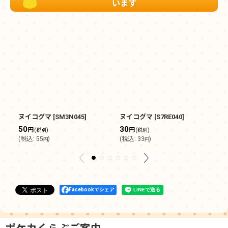
います
ヌイコグマ
[
SM3N045
]
ヌイコグマ
[
S7RE040
]
ヌ
50
30
3
円
円
(税別)
(税別)
(
税込
:
55
)
(
税込
:
33
)
(
円
円
Facebookでシェア