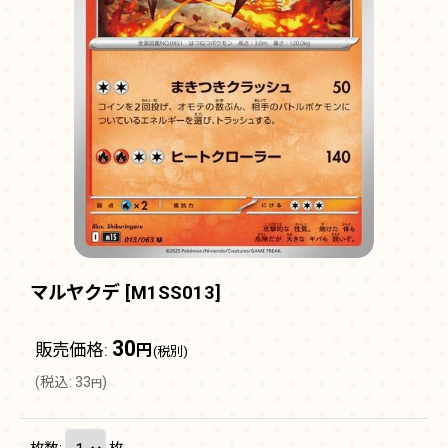
マルヤクデ
[
M1SS013
]
30
販売価格
:
円
(税別)
(
税込
:
33
)
円
枚数
:
枚