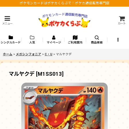
ポケモンカードはポケカくらぶで！ポケカ通信販売専門店
メニュー
カート
シングルカード
人気
マイページ
ご利用案内
商品検索
ホーム
>
メガシンフォニア
>
C・U
>
マルヤクデ
マルヤクデ
[
M1SS013
]