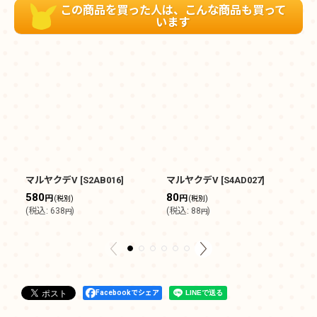
この商品を買った人は、こんな商品も買って
います
マルヤクデV
[
S2AB016
]
マルヤクデV
[
S4AD027
]
マ
580
80
4
円
円
(税別)
(税別)
(
税込
:
638
)
(
税込
:
88
)
(
円
円
Facebookでシェア