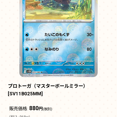
プロトーガ（マスターボールミラー）
[
SV11B025MM
]
880
販売価格
:
円
(税別)