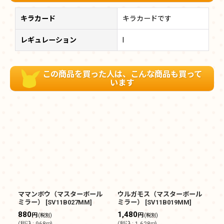
キラカード
キラカードです
レギュレーション
I
この商品を買った人は、こんな商品も買って
います
ママンボウ（マスターボール
ウルガモス（マスターボール
シ
ミラー）
[
SV11B027MM
]
ミラー）
[
SV11B019MM
]
ミ
880
1,480
2
円
円
(税別)
(税別)
(
税込
:
968
)
(
税込
:
1,628
)
(