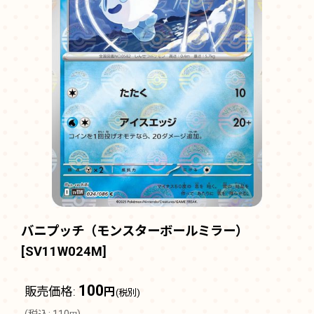
バニプッチ（モンスターボールミラー）
[
SV11W024M
]
100
販売価格
:
円
(税別)