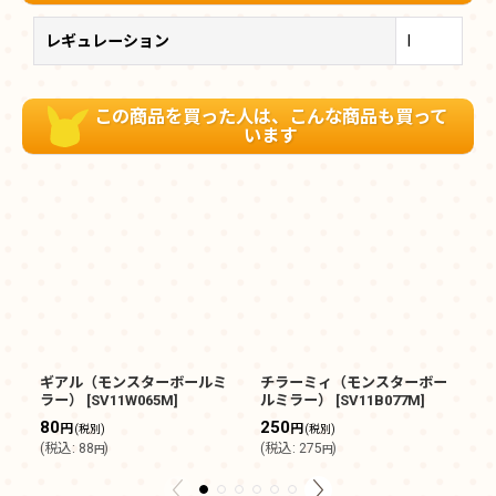
レギュレーション
I
この商品を買った人は、こんな商品も買って
います
ギアル（モンスターボールミ
チラーミィ（モンスターボー
ラ
ラー）
[
SV11W065M
]
ルミラー）
[
SV11B077M
]
ル
80
250
1
円
円
(税別)
(税別)
(
税込
:
88
)
(
税込
:
275
)
(
円
円