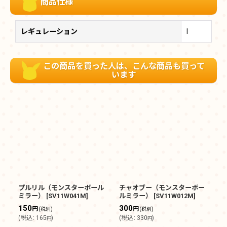
商品仕様
レギュレーション
I
この商品を買った人は、こんな商品も買って
います
プルリル（モンスターボール
チャオブー（モンスターボー
フ
ミラー）
[
SV11W041M
]
ルミラー）
[
SV11W012M
]
ル
150
300
3
円
円
(税別)
(税別)
(
税込
:
165
)
(
税込
:
330
)
(
円
円