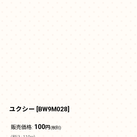
ユクシー
[
BW9M028
]
100
販売価格
:
円
(税別)
(
税込
:
110
)