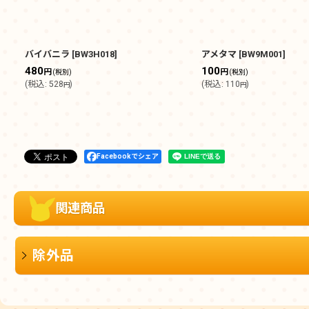
バイバニラ
[
BW3H018
]
アメタマ
[
BW9M001
]
480
100
円
円
(税別)
(税別)
(
税込
:
528
)
(
税込
:
110
)
円
円
Facebookでシェア
関連商品
除外品