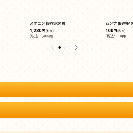
ヌケニン
[
BW5R018
]
ムンナ
[
BW9M0
1,280
100
円
円
(税別)
(税別)
(
税込
:
1,408
)
(
税込
:
110
)
円
円