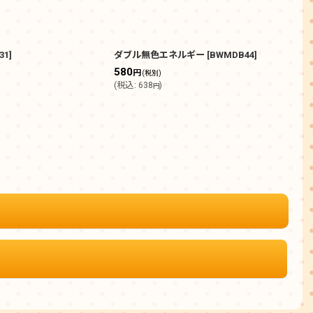
31
]
ダブル無色エネルギー
[
BWMDB44
]
ダブ
580
100
円
(税別)
(
税込
:
638
)
(
税込
円