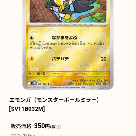
エモンガ（モンスターボールミラー）
[
SV11B032M
]
350
販売価格
:
円
(税別)