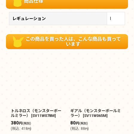
商品仕様
レギュレーション
I
この商品を買った人は、こんな商品も買って
います
トルネロス（モンスターボー
ギアル（モンスターボールミ
プ
ルミラー）
[
SV11W078M
]
ラー）
[
SV11W065M
]
ミ
380
80
1
円
円
(税別)
(税別)
(
税込
:
418
)
(
税込
:
88
)
(
円
円