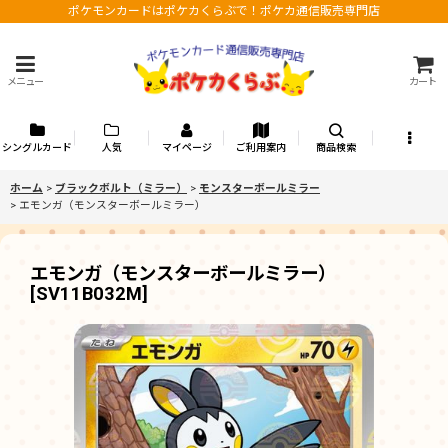
ポケモンカードはポケカくらぶで！ポケカ通信販売専門店
メニュー
カート
シングルカード
人気
マイページ
ご利用案内
商品検索
ホーム
>
ブラックボルト（ミラー）
>
モンスターボールミラー
>
エモンガ（モンスターボールミラー）
エモンガ（モンスターボールミラー）
[
SV11B032M
]