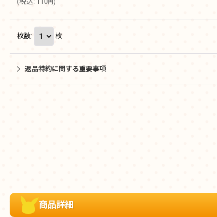
(
税込
:
110
)
円
枚数
:
枚
返品特約に関する重要事項
商品詳細