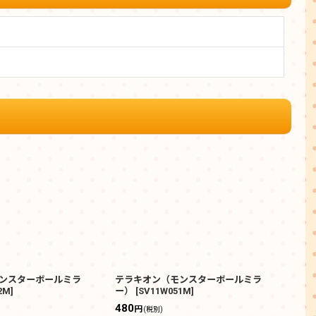
ンスターボールミラ
テラキオン（モンスターボールミラ
ラン
2M
]
ー）
[
SV11W051M
]
ー）
480
100
円
(税別)