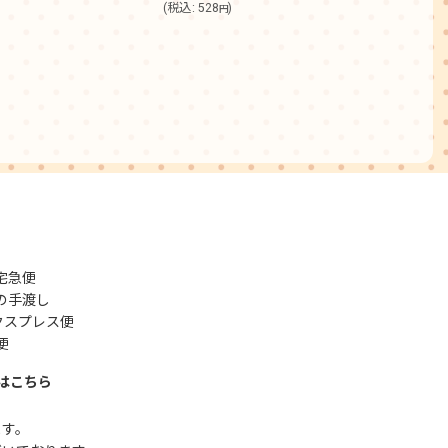
(
税込
:
528
)
(
税込
円
宅急便
の手渡し
クスプレス便
便
はこちら
ます。