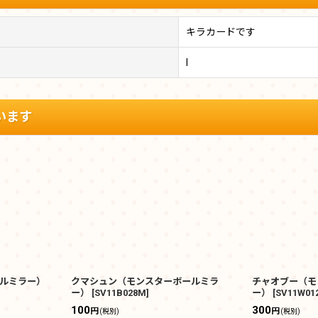
キラカードです
I
います
ルミラー）
クマシュン（モンスターボールミラ
チャオブー（モ
ー）
[
SV11B028M
]
ー）
[
SV11W01
100
300
円
円
(税別)
(税別)