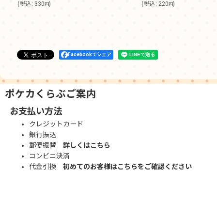
(
税込
:
330
)
(
税込
:
220
)
円
円
Facebookでシェア
ポケカくらぶご案内
お支払い方法
クレジットカード
銀行振込
郵便振替
詳しくはこちら
コンビニ決済
代金引換
初めてのお客様はこちらをご確認ください