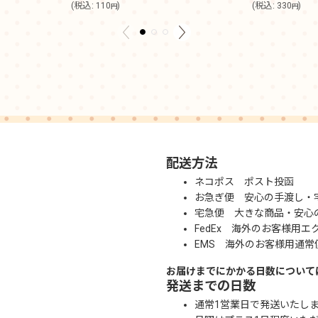
(
税込
:
110
)
(
税込
:
330
)
円
円
配送方法
ネコポス ポスト投函
お急ぎ便 安心の手渡し・
宅急便 大きな商品・安心
FedEx 海外のお客様用エ
EMS 海外のお客様用通常
お届けまでにかかる日数について
発送までの日数
通常1営業日で発送いたし