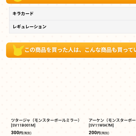
キラカード
レギュレーション
この商品を買った人は、こんな商品も買って
ツタージャ（モンスターボールミラー）
アーケン（モンスターボー
[
SV11B001M
]
[
SV11W047M
]
300
200
円
円
(税別)
(税別)