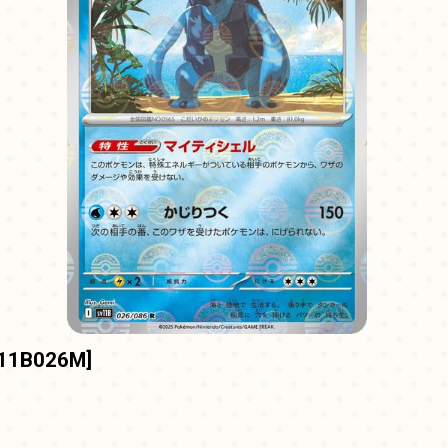
11B026M
]