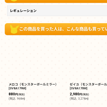
レギュレーション
この商品を買った人は、こんな商品も買って
メロコ（モンスターボールミラー）
ゼイユ（モンスターボール
[
SV8A179M
]
[
SV8A170M
]
880
2,980
円
円
(税別)
(税別)
(
税込
:
968
)
(
税込
:
3,278
)
円
円