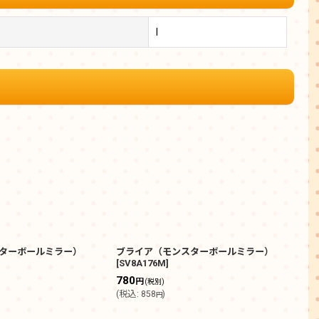
I
ターボールミラー）
ブライア（モンスターボールミラー）
アノ
]
[
SV8A176M
]
ー）
780
680
円
(税別)
(
税込
:
858
)
(
税込
円