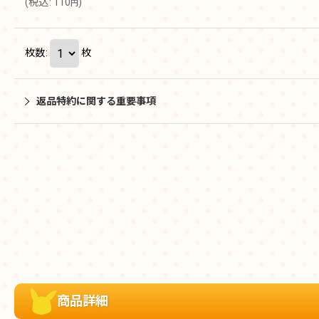
(
税込
:
110
)
円
枚数
:
枚
返品特約に関する重要事項
商品詳細