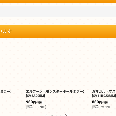
います
ミラー）
エルフーン（モンスターボールミラー）
ガマガル（マス
[
SV8A005M
]
[
SV11B023MM
980
880
円
円
(税別)
(税別)
(
税込
:
1,078
)
(
税込
:
968
)
円
円