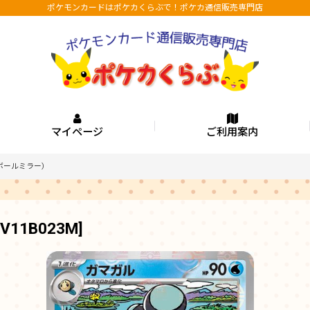
ポケモンカードはポケカくらぶで！ポケカ通信販売専門店
マイページ
ご利用案内
ボールミラー）
SV11B023M
]