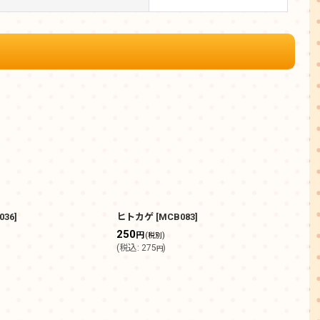
036
]
ヒトカゲ
[
MCB083
]
フシ
250
60
円
(税別)
(
税込
:
275
)
(
税込
円