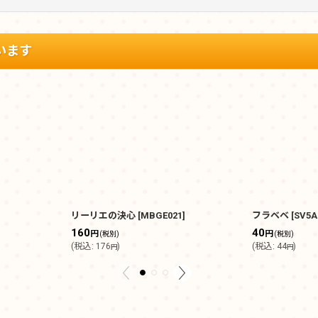
います
リーリエの決心
[
MBGE021
]
フラベベ
[
SV5A
160
40
円
円
(税別)
(税別)
(
税込
:
176
)
(
税込
:
44
)
円
円