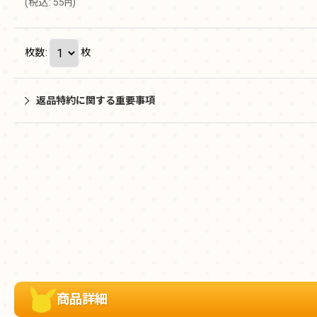
(
税込
:
55
)
円
枚数
:
枚
返品特約に関する重要事項
商品詳細