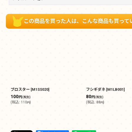
この商品を買った人は、こんな商品も買って
ブロスター
[
M1SS020
]
フシギダネ
[
M1LB001
]
100
80
円
円
(税別)
(税別)
(
税込
:
110
)
(
税込
:
88
)
円
円