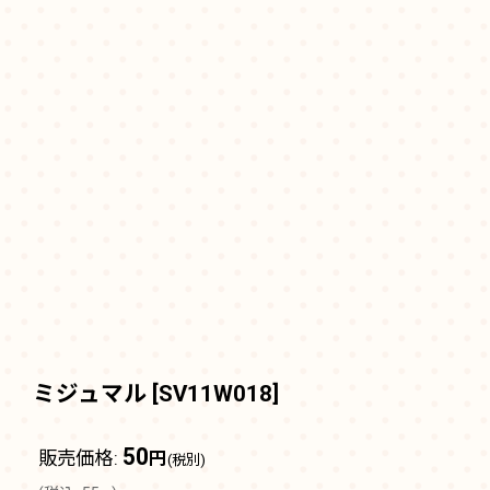
ミジュマル
[
SV11W018
]
50
販売価格
:
円
(税別)