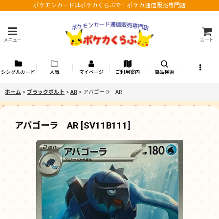
ポケモンカードはポケカくらぶで！ポケカ通信販売専門店
メニュー
カート
シングルカード
人気
マイページ
ご利用案内
商品検索
ホーム
>
ブラックボルト
>
AR
>
アバゴーラ AR
アバゴーラ AR
[
SV11B111
]