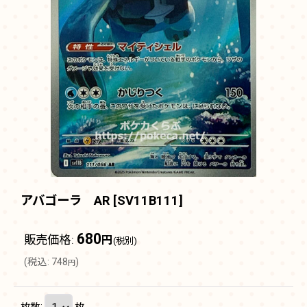
アバゴーラ AR
[
SV11B111
]
680
販売価格
:
円
(税別)
(
税込
:
748
)
円
枚数
:
枚