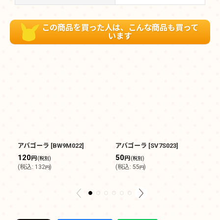
この商品を買った人は、こんな商品も買って
います
アバゴーラ
[
BW9M022
]
アバゴーラ
[
SV7S023
]
ラ
120
50
1
円
円
(税別)
(税別)
(
税込
:
132
)
(
税込
:
55
)
(
円
円