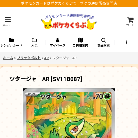
ポケモンカードはポケカくらぶで！ポケカ通信販売専門店
メニュー
カート
シングルカード
人気
マイページ
ご利用案内
商品検索
ホーム
>
ブラックボルト
>
AR
>
ツタージャ AR
ツタージャ AR
[
SV11B087
]