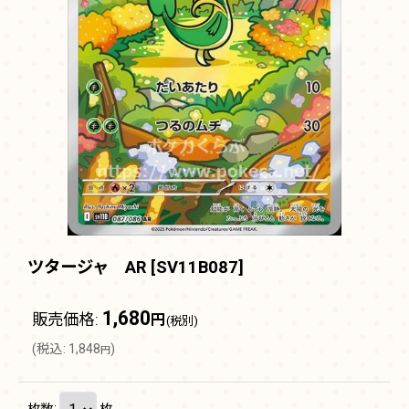
ツタージャ AR
[
SV11B087
]
1,680
販売価格
:
円
(税別)
(
税込
:
1,848
)
円
枚数
:
枚