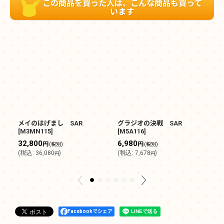
この商品を買った人は、こんな商品も買って
います
メイのはげまし SAR
グラジオの決戦 SAR
メ
[
M3MN115
]
[
M5A116
]
[
M
32,800
6,980
5
円
円
(税別)
(税別)
(
税込
:
36,080
)
(
税込
:
7,678
)
(
円
円
Facebookでシェア