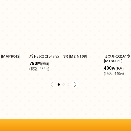
[
MAPR042
]
バトルコロシアム SR
[
M2IN108
]
ミツルの思いや
[
M1SS060
]
780
円
(税別)
400
円
(
税込
:
858
)
(税別)
円
(
税込
:
440
)
円