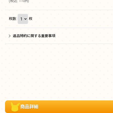
(
税込
:
110
)
円
枚数
:
枚
返品特約に関する重要事項
商品詳細