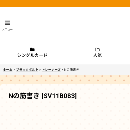
メニュー
シングルカード
人気
ホーム
>
ブラックボルト
>
トレーナーズ
>
Nの筋書き
Nの筋書き
[
SV11B083
]