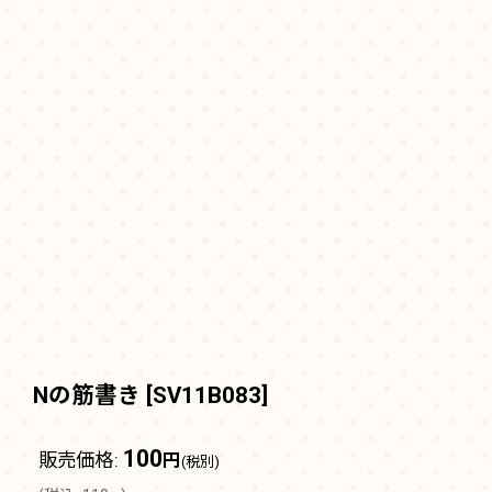
Nの筋書き
[
SV11B083
]
100
販売価格
:
円
(税別)