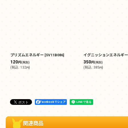
プリズムエネルギー
[
SV11B086
]
イグニッションエネルギー
120
350
円
円
(税別)
(税別)
(
税込
:
132
)
(
税込
:
385
)
円
円
Facebookでシェア
関連商品