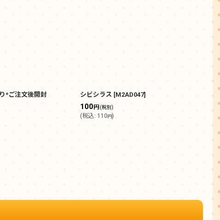
り*ご注文後開封
シビシラス
[
M2AD047
]
カナ
100
300
円
(税別)
(
税込
:
110
)
(
税込
円