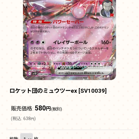
ロケット団のミュウツーex
[
SV10039
]
580
販売価格
:
円
(税別)
(
税込
:
638
)
円
枚数
:
枚