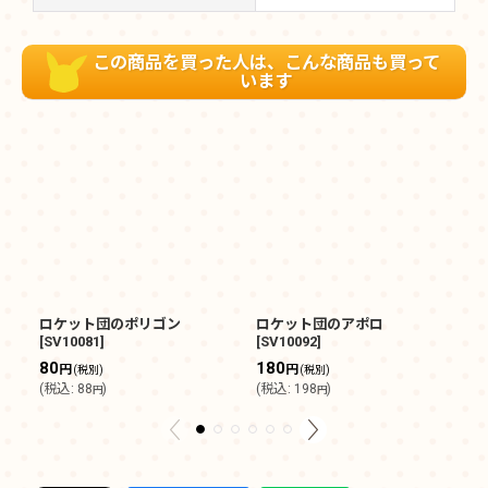
この商品を買った人は、こんな商品も買って
います
ロケット団のポリゴン
ロケット団のアポロ
ロ
[
SV10081
]
[
SV10092
]
[
S
80
180
1
円
円
(税別)
(税別)
(
税込
:
88
)
(
税込
:
198
)
(
円
円