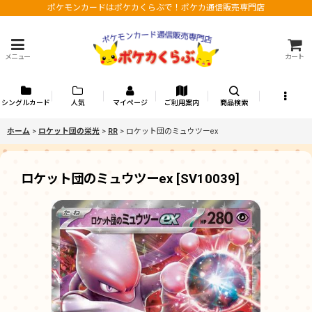
ポケモンカードはポケカくらぶで！ポケカ通信販売専門店
メニュー
カート
シングルカード
人気
マイページ
ご利用案内
商品検索
ホーム
>
ロケット団の栄光
>
RR
>
ロケット団のミュウツーex
ロケット団のミュウツーex
[
SV10039
]