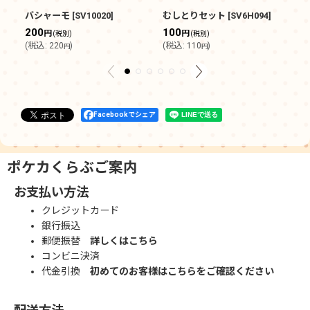
バシャーモ
[
SV10020
]
むしとりセット
[
SV6H094
]
メ
200
100
3
円
円
(税別)
(税別)
(
税込
:
220
)
(
税込
:
110
)
(
円
円
Facebookでシェア
ポケカくらぶご案内
お支払い方法
クレジットカード
銀行振込
郵便振替
詳しくはこちら
コンビニ決済
代金引換
初めてのお客様はこちらをご確認ください