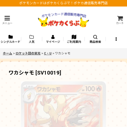
ポケモンカードはポケカくらぶで！ポケカ通信販売専門店
メニュー
カート
シングルカード
人気
マイページ
ご利用案内
商品検索
ホーム
>
ロケット団の栄光
>
C・U
>
ワカシャモ
ワカシャモ
[
SV10019
]