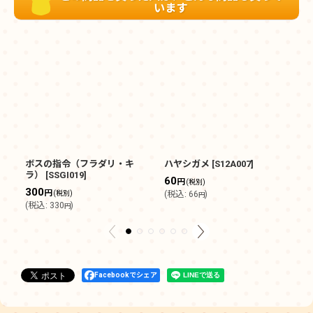
います
ボスの指令（フラダリ・キ
ハヤシガメ
[
S12A007
]
レ
ラ）
[
SSGI019
]
[
S
60
円
(税別)
300
3
円
(税別)
(
税込
:
66
)
円
(
税込
:
330
)
(
円
Facebookでシェア