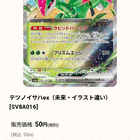
テツノイサハex（未来・イラスト違い）
[
SV8A016
]
50
販売価格
:
円
(税別)
(
税込
:
55
)
円