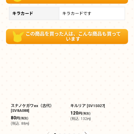
キラカード
キラカードです
この商品を買った人は、こんな商品も買って
います
スナノケガワex（古代）
キルリア
[
SV1S027
]
ジ
[
SV8A088
]
120
1
円
(税別)
80
円
(税別)
(
税込
:
132
)
(
円
(
税込
:
88
)
円