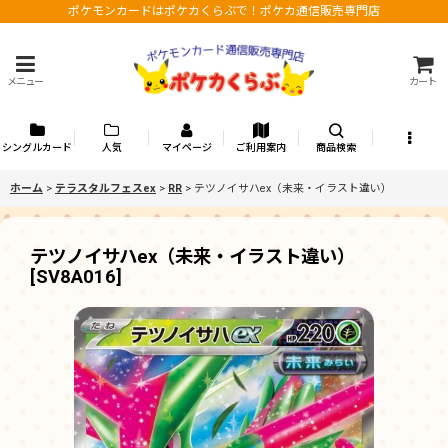
ポケモンカードはポケカくらぶで！ポケカ通信販売専門店
メニュー
カート
シングルカード
人気
マイページ
ご利用案内
商品検索
ホーム
>
テラスタルフェスex
>
RR
>
テツノイサハex（未来・イラスト違い）
テツノイサハex（未来・イラスト違い）
[
SV8A016
]