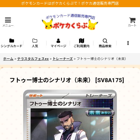
ポケモンカードはポケカくらぶで！ポケカ通信販売専門店
メニュー
カート
シングルカード
人気
マイページ
ご利用案内
商品検索
ホーム
>
テラスタルフェスex
>
トレーナーズ
>
フトゥー博士のシナリオ（未来）
フトゥー博士のシナリオ（未来）
[
SV8A175
]