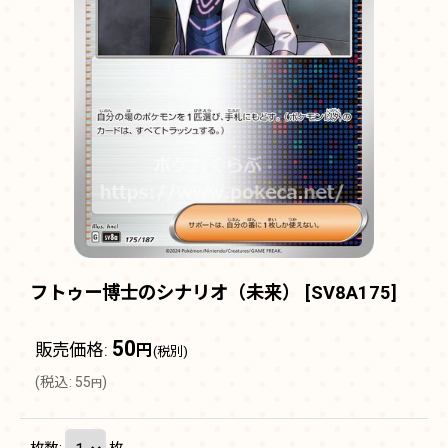
フトゥー博士のシナリオ（未来）
[
SV8A175
]
50
販売価格
:
円
(税別)
(
税込
:
55
)
円
枚数
:
枚