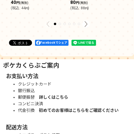
40
80
円
円
(税別)
(税別)
5
(
税込
:
44
)
(
税込
:
88
)
円
円
(
Facebookでシェア
ポケカくらぶご案内
お支払い方法
クレジットカード
銀行振込
郵便振替
詳しくはこちら
コンビニ決済
代金引換
初めてのお客様はこちらをご確認ください
配送方法