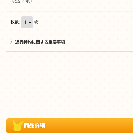
(
税込
:
33
)
円
枚数
:
枚
返品特約に関する重要事項
商品詳細