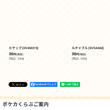
ヒヤップ
[
SV4M015
]
ルチャブル
[
SV5A046
]
30
30
円
円
(税別)
(税別)
(
税込
:
33
)
(
税込
:
33
)
円
円
Facebookでシェア
ポケカくらぶご案内