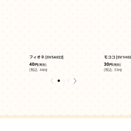
フィオネ
[
SV5A022
]
モココ
[
SV1H0
40
30
円
円
(税別)
(税別)
(
税込
:
44
)
(
税込
:
33
)
円
円