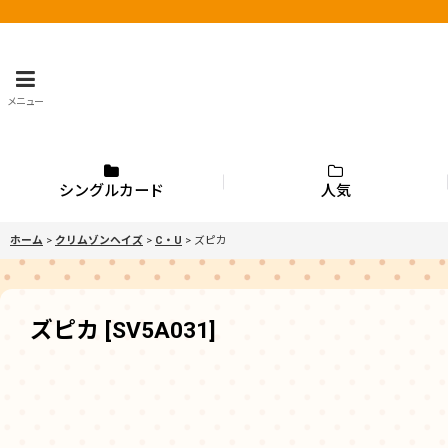
メニュー
シングルカード
人気
ホーム
>
クリムゾンヘイズ
>
C・U
>
ズピカ
ズピカ
[
SV5A031
]