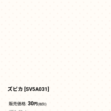
ズピカ
[
SV5A031
]
30
販売価格
:
円
(税別)