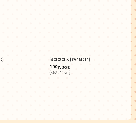
20
]
ミロカロス
[
SV4M014
]
デン
100
40
円
(税別)
(
税込
:
110
)
(
税込
円