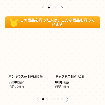
この商品を買った人は、こんな商品も買って
います
バンギラスex
[
SVMS078
]
ギャラドス
[
SV1A023
]
ヒ
[
S
880
80
円
円
(税別)
(税別)
2
(
税込
:
968
)
(
税込
:
88
)
円
円
(