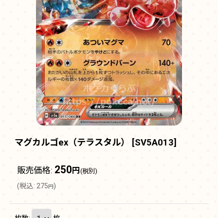
マグカルゴex（テラスタル）
[
SV5A013
]
250
販売価格
:
円
(税別)
(
税込
:
275
)
円
枚数
:
枚