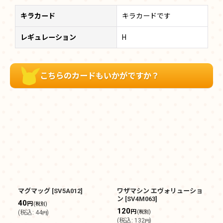
キラカード
キラカードです
レギュレーション
H
こちらのカードもいかがですか？
マグマッグ
[
SV5A012
]
ワザマシン エヴォリューショ
カ
ン
[
SV4M063
]
[
S
40
円
(税別)
120
2
円
(
税込
:
44
)
(税別)
円
(
税込
:
132
)
(
円