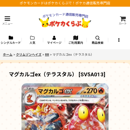
ポケモンカードはポケカくらぶで！ポケカ通信販売専門店
メニュー
カート
シングルカード
人気
マイページ
ご利用案内
商品検索
ホーム
>
クリムゾンヘイズ
>
RR
>
マグカルゴex（テラスタル）
マグカルゴex（テラスタル）
[
SV5A013
]