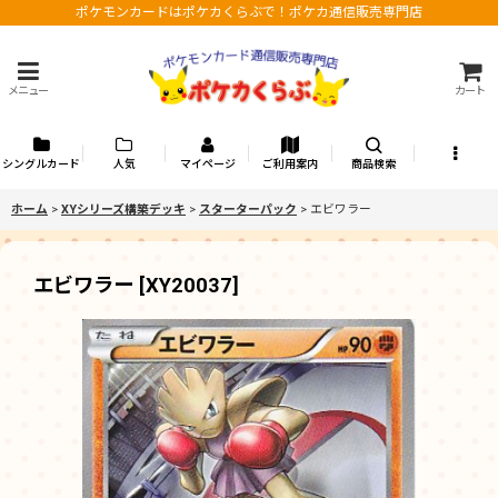
ポケモンカードはポケカくらぶで！ポケカ通信販売専門店
メニュー
カート
シングルカード
人気
マイページ
ご利用案内
商品検索
ホーム
>
XYシリーズ構築デッキ
>
スターターパック
>
エビワラー
エビワラー
[
XY20037
]