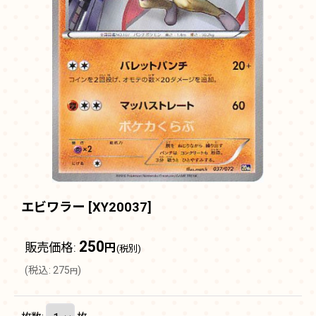
エビワラー
[
XY20037
]
250
販売価格
:
円
(税別)
(
税込
:
275
)
円