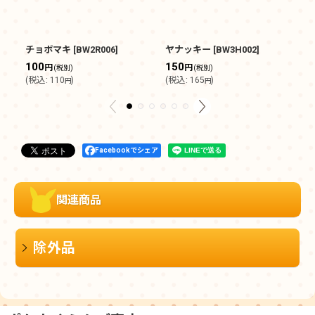
チョボマキ
[
BW2R006
]
ヤナッキー
[
BW3H002
]
シ
100
150
1
円
円
(税別)
(税別)
(
税込
:
110
)
(
税込
:
165
)
(
円
円
Facebookでシェア
関連商品
除外品