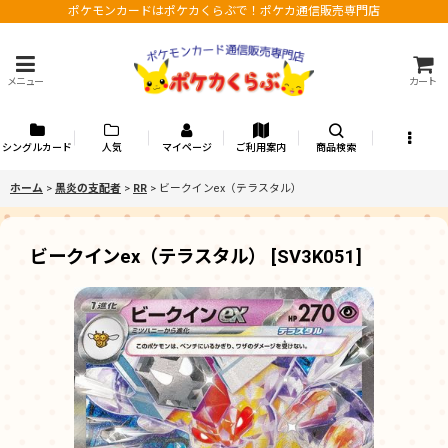
ポケモンカードはポケカくらぶで！ポケカ通信販売専門店
メニュー
カート
シングルカード
人気
マイページ
ご利用案内
商品検索
ホーム
>
黒炎の支配者
>
RR
>
ビークインex（テラスタル）
ビークインex（テラスタル）
[
SV3K051
]