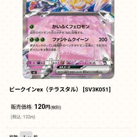
ビークインex（テラスタル）
[
SV3K051
]
120
販売価格
:
円
(税別)
(
税込
:
132
)
円
枚数
:
枚