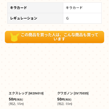
キラカード
キラカード
レギュレーション
Ｇ
この商品を買った人は、こんな商品も買って
います
エクスレッグ
[
M2IN010
]
クワガノン
[
SV7S035
]
エ
50
50
4
円
円
(税別)
(税別)
(
税込
:
55
)
(
税込
:
55
)
(
円
円