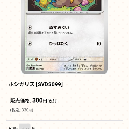
ホシガリス
[
SVDS099
]
300
販売価格
:
円
(税別)
(
税込
:
330
)
円
枚数
:
枚