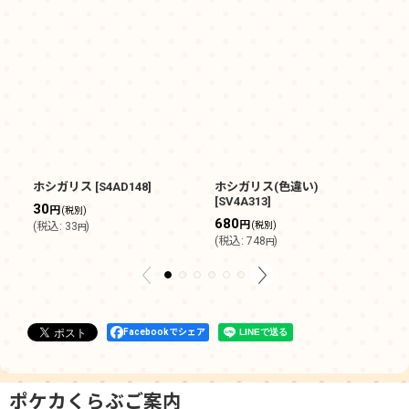
ホシガリス
[
S4AD148
]
ホシガリス(色違い)
ホ
[
SV4A313
]
30
8
円
(税別)
680
円
(
税込
:
33
)
(税別)
(
円
(
税込
:
748
)
円
Facebookでシェア
ポケカくらぶご案内