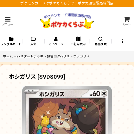
ポケモンカードはポケカくらぶで！ポケカ通信販売専門店
メニュー
カート
シングルカード
人気
マイページ
ご利用案内
商品検索
ホーム
>
exスタートデッキ
>
無色ヨクバリス
>
ホシガリス
ホシガリス
[
SVDS099
]