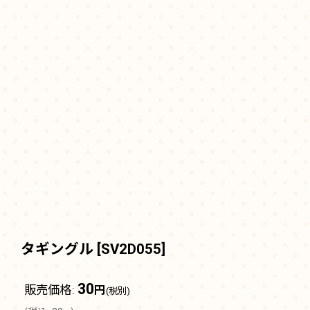
タギングル
[
SV2D055
]
30
販売価格
:
円
(税別)