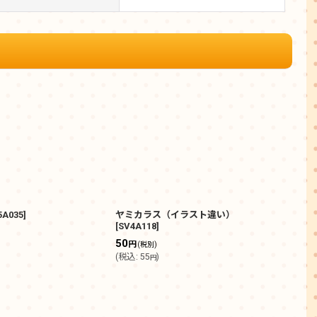
5A035
]
ヤミカラス（イラスト違い）
マニ
[
SV4A118
]
50
50
円
(税別)
(
税込
(
税込
:
55
)
円