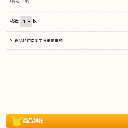
(
税込
:
33
)
円
枚数
:
枚
返品特約に関する重要事項
商品詳細