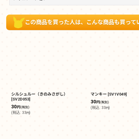
この商品を買った人は、こんな商品も買って
シルシュルー（きのみさがし）
マンキー
[
SV1V049
]
[
SV2D053
]
30
円
(税別)
30
円
(税別)
(
税込
:
33
)
円
(
税込
:
33
)
円