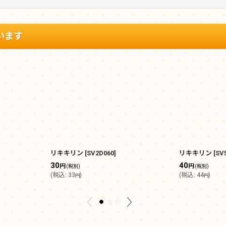
います
リキキリン
[
SV2D060
]
リキキリン
[
SV
30
40
円
円
(税別)
(税別)
(
税込
:
33
)
(
税込
:
44
)
円
円