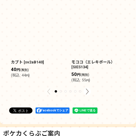
カブト
[
sv2aB140
]
モココ（エレキボール）
プ
[
SIES134
]
[
S
40
円
(税別)
50
1
円
(
税込
:
44
)
(税別)
円
(
税込
:
55
)
(
円
Facebookでシェア
ポケカくらぶご案内