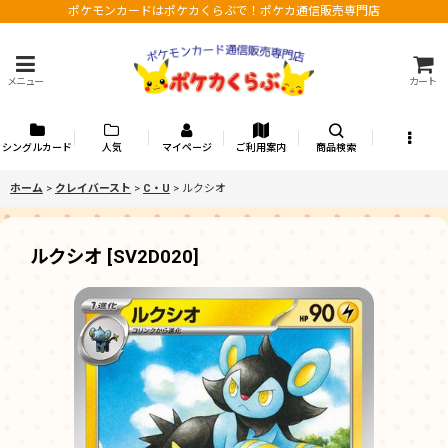
ポケモンカードはポケカくらぶで！ポケカ通信販売専門店
メニュー
カート
シングルカード
人気
マイページ
ご利用案内
商品検索
ホーム
>
クレイバースト
>
C・U
>
ルクシオ
ルクシオ
[
SV2D020
]