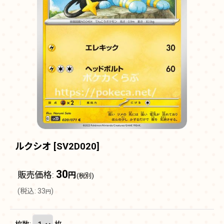
ルクシオ
[
SV2D020
]
30
販売価格
:
円
(税別)
(
税込
:
33
)
円
枚数
:
枚