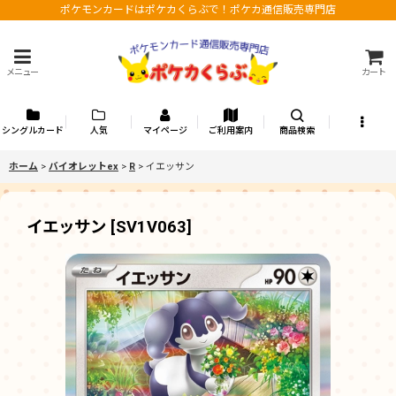
ポケモンカードはポケカくらぶで！ポケカ通信販売専門店
メニュー
カート
シングルカード
人気
マイページ
ご利用案内
商品検索
ホーム
>
バイオレットex
>
R
>
イエッサン
イエッサン
[
SV1V063
]