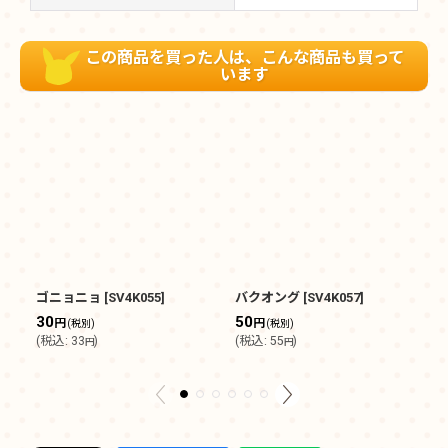
この商品を買った人は、こんな商品も買って
います
ゴニョニョ
[
SV4K055
]
バクオング
[
SV4K057
]
テ
[
S
30
50
円
円
(税別)
(税別)
5
(
税込
:
33
)
(
税込
:
55
)
円
円
(