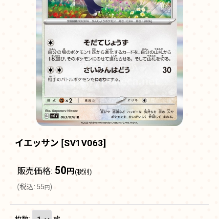
イエッサン
[
SV1V063
]
50
販売価格
:
円
(税別)
(
税込
:
55
)
円
枚数
:
枚