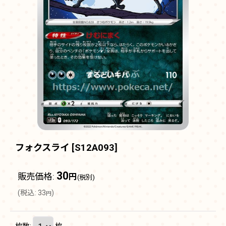
フォクスライ
[
S12A093
]
30
販売価格
:
円
(税別)
(
税込
:
33
)
円
枚数
:
枚