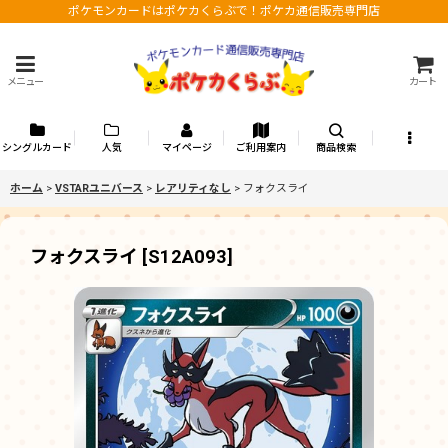
ポケモンカードはポケカくらぶで！ポケカ通信販売専門店
メニュー
カート
シングルカード
人気
マイページ
ご利用案内
商品検索
ホーム
>
VSTARユニバース
>
レアリティなし
>
フォクスライ
フォクスライ
[
S12A093
]