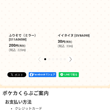
ふりそで（ミラー）
イイネイヌ
[
SV8A090
]
ラ
[
S11A065M
]
30
3
円
(税別)
200
円
(税別)
(
税込
:
33
)
(
円
(
税込
:
220
)
円
Facebookでシェア
ポケカくらぶご案内
お支払い方法
クレジットカード