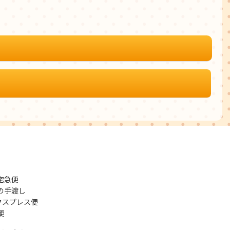
宅急便
の手渡し
クスプレス便
便