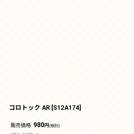
コロトック AR
[
S12A174
]
980
販売価格
:
円
(税別)