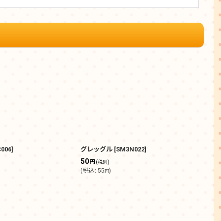
006
]
グレッグル
[
SM3N022
]
Nの
50
1,8
円
(税別)
(
税込
:
55
)
(
税込
円