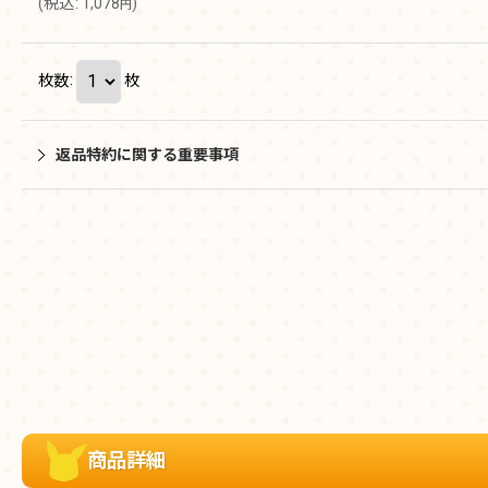
(
税込
:
1,078
)
円
枚数
:
枚
返品特約に関する重要事項
商品詳細