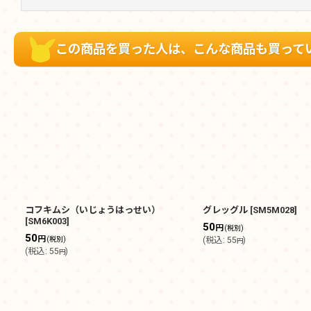
この商品を買った人は、こんな商品も買って
コフキムシ（いじょうはっせい）
グレッグル
[
SM5M028
]
[
SM6K003
]
50
円
(税別)
50
円
(税別)
(
税込
:
55
)
円
(
税込
:
55
)
円