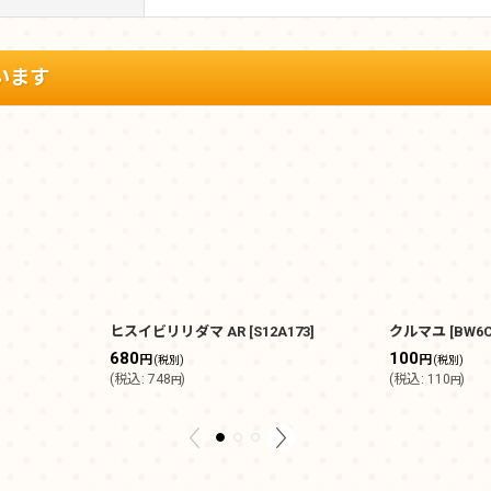
います
ヒスイビリリダマ AR
[
S12A173
]
クルマユ
[
BW6C
680
100
円
円
(税別)
(税別)
(
税込
:
748
)
(
税込
:
110
)
円
円