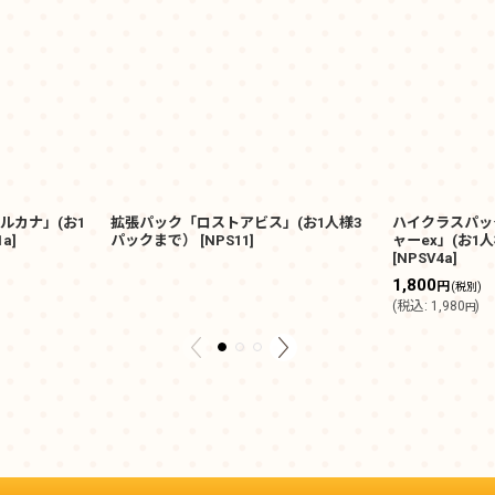
ルカナ」(お1
拡張パック「ロストアビス」(お1人様3
ハイクラスパッ
1a
]
パックまで）
[
NPS11
]
ャーex」(お1
[
NPSV4a
]
1,800
円
(税別)
(
税込
:
1,980
)
円