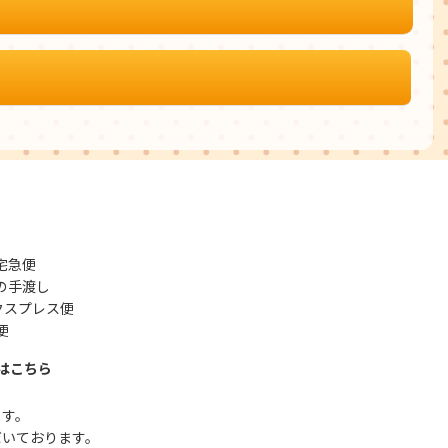
宅急便
の手渡し
クスプレス便
便
はこちら
ます。
だいております。