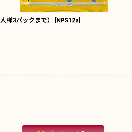
1人様3パックまで）
[
NPS12a
]