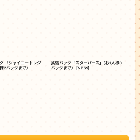
ク 「シャイニートレジ
拡張パック「スターバース」(お1人様3
拡張
人様2パックまで）
パックまで）
[
NPS9
]
人様
780
(
税込