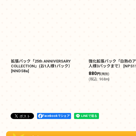
拡張パック「25th ANNIVERSARY
強化拡張パック「白熱のア
COLLECTION」(お1人様1パック）
人様3パックまで）
[
NPS1
[
NNDS8a
]
880
円
(税別)
(
税込
:
968
)
円
Facebookでシェア