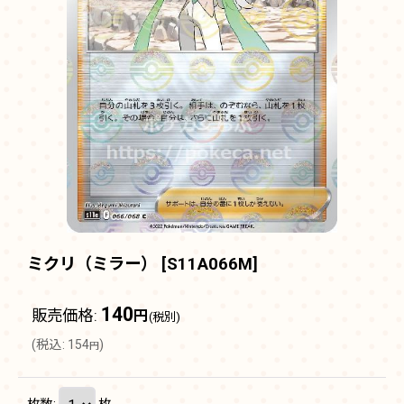
ミクリ（ミラー）
[
S11A066M
]
140
販売価格
:
円
(税別)
(
税込
:
154
)
円
枚数
:
枚