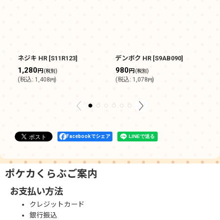
ネジキ HR
[
S11R123
]
デンボク HR
[
S9AB090
]
ギ
[
S
1,280
980
円
円
(税別)
(税別)
5
(
税込
:
1,408
)
(
税込
:
1,078
)
円
円
(
Facebookでシェア
ポケカくらぶご案内
お支払い方法
クレジットカード
銀行振込