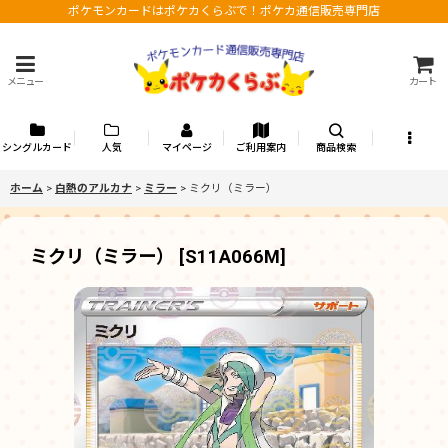
ポケモンカードはポケカくらぶで！ポケカ通信販売専門店
メニュー
カート
シングルカード
人気
マイページ
ご利用案内
商品検索
ホーム
>
白熱のアルカナ
>
ミラー
>
ミクリ（ミラー）
ミクリ（ミラー）
[
S11A066M
]