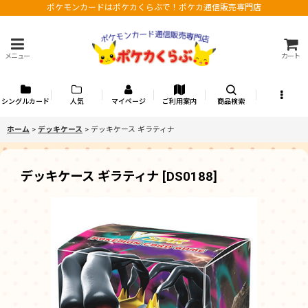
ポケモンカードはポケカくらぶで！ポケカ通信販売専門店
メニュー
カート
シングルカード
人気
マイページ
ご利用案内
商品検索
ホーム
>
デッキケース
>
デッキケース ギラティナ
デッキケース ギラティナ
[
DS0188
]