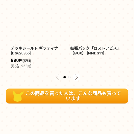
デッキシールド ギラティナ
拡張パック「ロストアビス」
ダ
[
DS620855
]
（BOX）
[
NNDS11
]
ー
880
円
(税別)
(
税込
:
968
)
円
この商品を買った人は、こんな商品も買って
います