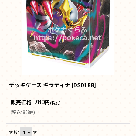
デッキケース ギラティナ
[
DS0188
]
780
販売価格
:
円
(税別)
(
税込
:
858
)
円
個数
:
個