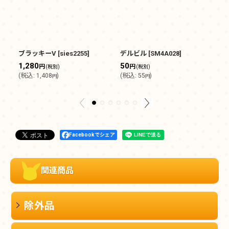
ブラッキーV
[
sies2255
]
デルビル
[
SM4A028
]
大
1,280
50
1
円
円
(税別)
(税別)
(
税込
:
1,408
)
(
税込
:
55
)
(
円
円
Facebookでシェア
関連商品
除外品