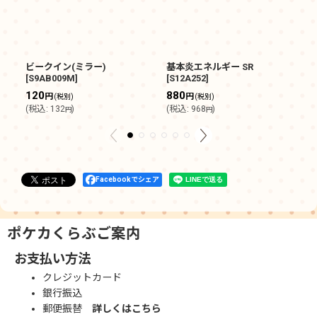
ビークイン(ミラー)
基本炎エネルギー SR
ド
[
S9AB009M
]
[
S12A252
]
4
120
880
円
円
(税別)
(税別)
(
(
税込
:
132
)
(
税込
:
968
)
円
円
Facebookでシェア
ポケカくらぶご案内
お支払い方法
クレジットカード
銀行振込
郵便振替
詳しくはこちら