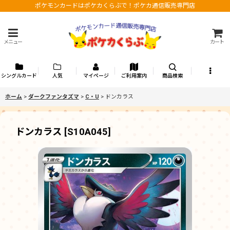
ポケモンカードはポケカくらぶで！ポケカ通信販売専門店
メニュー
カート
シングルカード
人気
マイページ
ご利用案内
商品検索
ホーム
>
ダークファンタズマ
>
C・U
>
ドンカラス
ドンカラス
[
S10A045
]