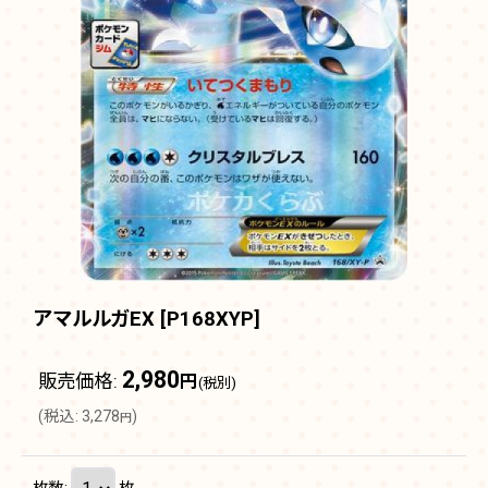
アマルルガEX
[
P168XYP
]
2,980
販売価格
:
円
(税別)
(
税込
:
3,278
)
円
枚数
:
枚