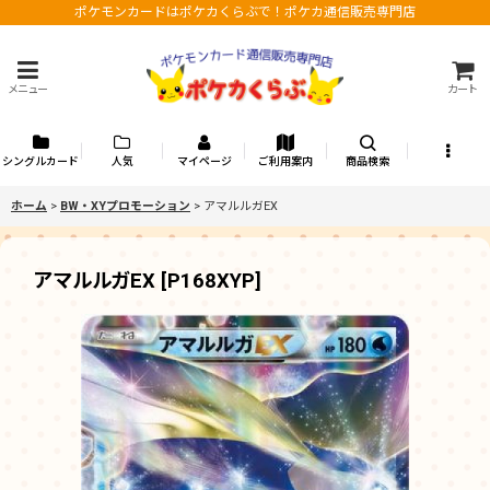
ポケモンカードはポケカくらぶで！ポケカ通信販売専門店
メニュー
カート
シングルカード
人気
マイページ
ご利用案内
商品検索
ホーム
>
BW・XYプロモーション
>
アマルルガEX
アマルルガEX
[
P168XYP
]