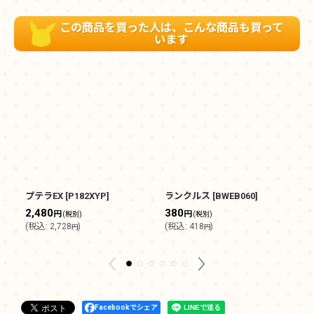
この商品を買った人は、こんな商品も買って
います
プテラEX
[
P182XYP
]
ランクルス
[
BWEB060
]
ラ
[
S
2,480
380
円
円
(税別)
(税別)
8
(
税込
:
2,728
)
(
税込
:
418
)
円
円
(
Facebookでシェア