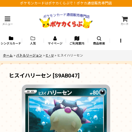
ポケモンカードはポケカくらぶで！ポケカ通信販売専門店
メニュー
カート
シングルカード
人気
マイページ
ご利用案内
商品検索
ホーム
>
バトルリージョン
>
C・U
>
ヒスイハリーセン
ヒスイハリーセン
[
S9AB047
]