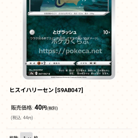
ヒスイハリーセン
[
S9AB047
]
40
販売価格
:
円
(税別)
(
税込
:
44
)
円
枚数
:
枚