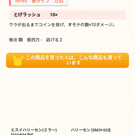
HP80 悪タイプ たね
とげラッシュ 10×
ウラが出るまでコインを投げ、オモテの数×10ダメージ。
弱点 闘 抵抗力 - 逃げる 2
この商品を買った人は、こんな商品も買って
います
ヒスイハリーセン(ミラー)
ハリーセン
[
SM3+022
]
ハ
[
S9AB047M
]
[
S