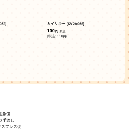
053
]
カイリキー
[
SV2A068
]
エリ
100
30
円
(税別)
(
税込
:
110
)
(
税込
円
宅急便
の手渡し
クスプレス便