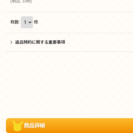
(
税込
:
33
)
円
枚数
:
枚
返品特約に関する重要事項
商品詳細