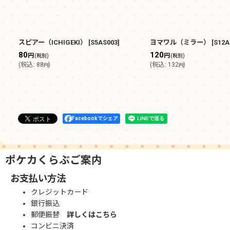
スピアー（ICHIGEKI）
[
S5AS003
]
ヨマワル（ミラー）
[
S12A
80
120
円
円
(税別)
(税別)
(
税込
:
88
)
(
税込
:
132
)
円
円
Facebookでシェア
ポケカくらぶご案内
お支払い方法
クレジットカード
銀行振込
郵便振替
詳しくはこちら
コンビニ決済