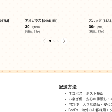
057M
]
アオガラス
[
S4AD151
]
ズルッグ
[
S5AS
30
30
円
円
(税別)
(税別)
(
税込
:
33
)
(
税込
:
33
)
円
円
配送方法
ネコポス ポスト投函
お急ぎ便 安心の手渡し・
宅急便 大きな商品・安心
FedEx 海外のお客様用エ