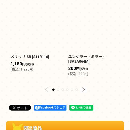
メリッサ SR
[
S11R116
]
ユンゲラー（ミラー）
デ
[
SV2A064M
]
[
D
1,180
円
(税別)
200
6
円
(
税込
:
1,298
)
(税別)
円
(
税込
:
220
)
(
円
Facebookでシェア
関連商品