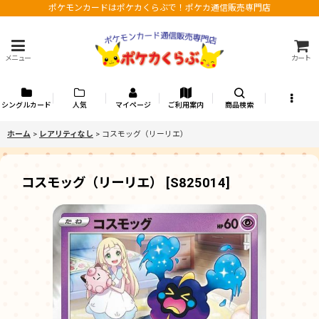
ポケモンカードはポケカくらぶで！ポケカ通信販売専門店
メニュー
カート
シングルカード
人気
マイページ
ご利用案内
商品検索
ホーム
>
レアリティなし
>
コスモッグ（リーリエ）
コスモッグ（リーリエ）
[
S825014
]