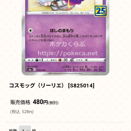
コスモッグ（リーリエ）
[
S825014
]
480
販売価格
:
円
(税別)
(
税込
:
528
)
円
枚数
:
枚