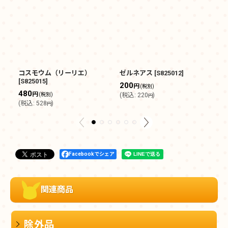
コスモウム（リーリエ）
ゼルネアス
[
S825012
]
イ
[
S825015
]
200
2
円
(税別)
480
円
(税別)
(
税込
:
220
)
(
円
(
税込
:
528
)
円
Facebookでシェア
関連商品
除外品