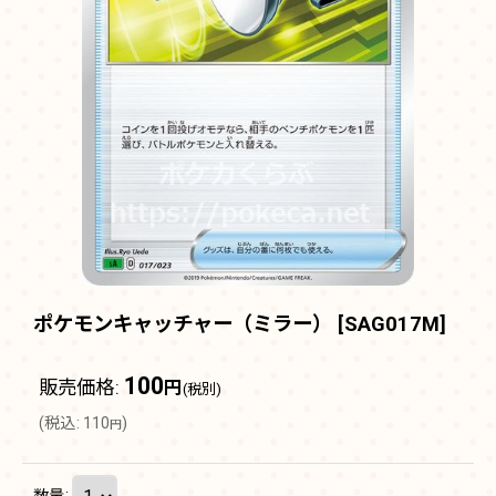
ポケモンキャッチャー（ミラー）
[
SAG017M
]
100
販売価格
:
円
(税別)
(
税込
:
110
)
円
数量
: