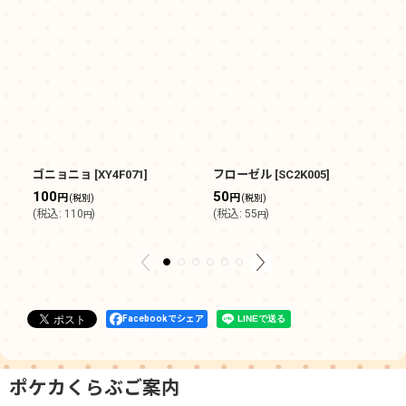
ゴニョニョ
[
XY4F071
]
フローゼル
[
SC2K005
]
ド
[
S
100
50
円
円
(税別)
(税別)
6
(
税込
:
110
)
(
税込
:
55
)
円
円
(
Facebookでシェア
ポケカくらぶご案内