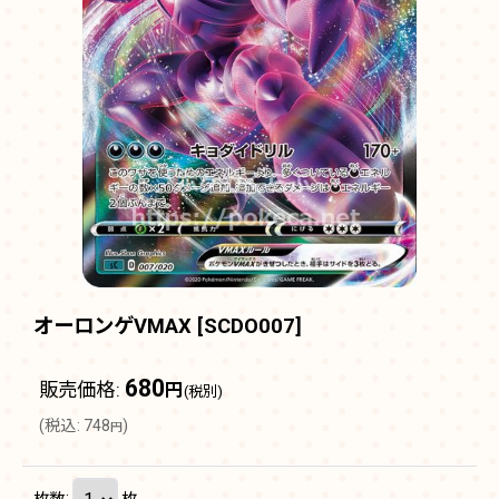
オーロンゲVMAX
[
SCDO007
]
680
販売価格
:
円
(税別)
(
税込
:
748
)
円
枚数
:
枚