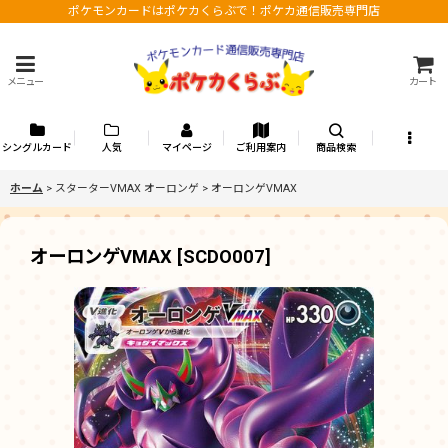
ポケモンカードはポケカくらぶで！ポケカ通信販売専門店
メニュー
カート
シングルカード
人気
マイページ
ご利用案内
商品検索
ホーム
>
スターターVMAX オーロンゲ
>
オーロンゲVMAX
オーロンゲVMAX
[
SCDO007
]