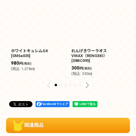
ホワイトキュレムGX
れんげきウーラオス
ヒ
[
SM6a035
]
VMAX（RENGEKI）
[
S
[
S8BC095
]
980
3
円
(税別)
300
円
(
税込
:
1,078
)
(税別)
(
円
(
税込
:
330
)
円
Facebookでシェア
関連商品