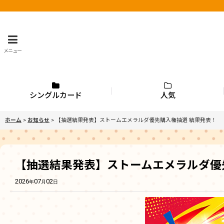
メニュー
シングルカード
人気
ホーム
>
お知らせ
>
【抽選結果発表】ストームエメラルダ優先購入権抽選 結果発表！
【抽選結果発表】ストームエメラルダ優
2026
07
02
年
月
日