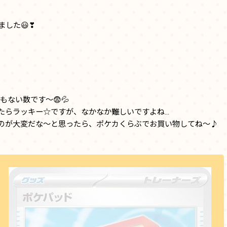
した😃❣
もない数です～😨💦
たらラッキー☆ですが、なかなか難しいですよね…
のが大変だな～と思ったら、ポケカくらぶでお買い物してね～♪