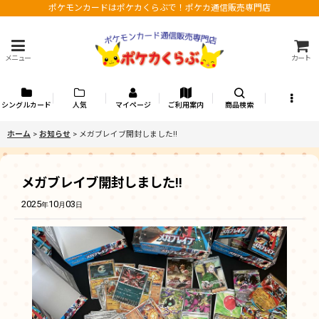
ポケモンカードはポケカくらぶで！ポケカ通信販売専門店
メニュー
カート
シングルカード
人気
マイページ
ご利用案内
商品検索
ホーム
>
お知らせ
>
メガブレイブ開封しました!!
メガブレイブ開封しました!!
2025
10
03
年
月
日